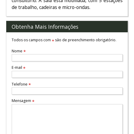
consultório. A sala está mobiliada, com 5 estações
de trabalho, cadeiras e micro-ondas.
Obtenha Mais Informações
Todos os campos com
são de preenchimento obrigatório.
*
Nome
*
E-mail
*
Telefone
*
Mensagem
*