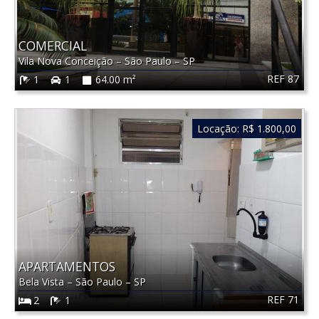
COMERCIAL
Vila Nova Conceição
–
São Paulo
–
SP
REF 87
1
1
64.00 m²
Locação:
R$ 1.800,00
APARTAMENTOS
Bela Vista
–
São Paulo
–
SP
REF 71
2
1