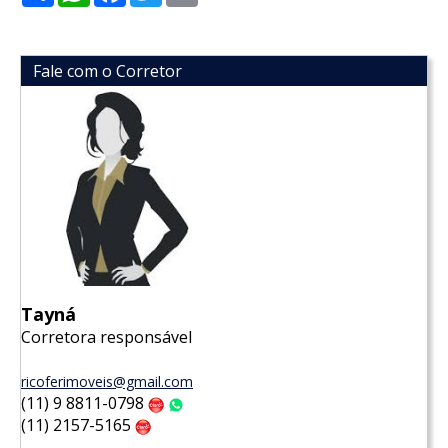
Fale com o Corretor
Tayná
Corretora responsável
ricoferimoveis@gmail.com
(11) 9 8811-0798
Claro
WhatsApp
(11) 2157-5165
Claro