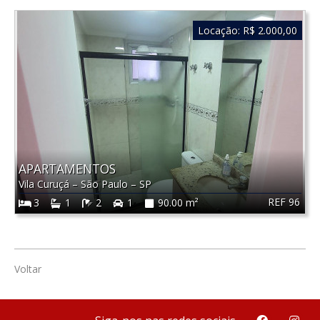
Locação:
R$ 2.000,00
APARTAMENTOS
Vila Curuçá
–
São Paulo
–
SP
REF 96
3
1
2
1
90.00 m²
Voltar