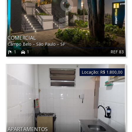
COMERCIAL
Campo Belo
–
São Paulo
–
SP
REF 83
1
1
Locação:
R$ 1.800,00
APARTAMENTOS