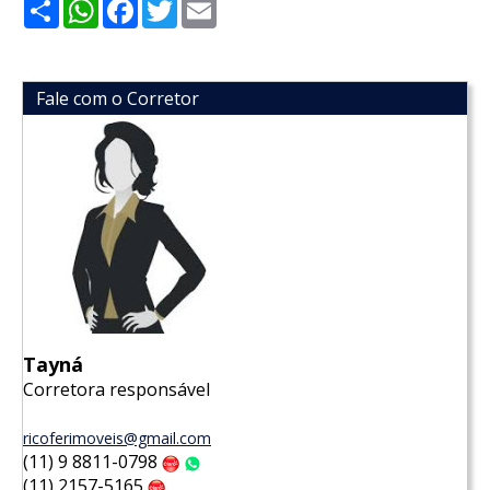
Share
WhatsApp
Facebook
Twitter
Email
Fale com o Corretor
Tayná
Corretora responsável
ricoferimoveis@gmail.com
(11) 9 8811-0798
Claro
WhatsApp
(11) 2157-5165