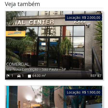
Veja também
Locação:
R$ 2.000,00
COMERCIAL
Vila Nova Conceição
–
São Paulo
–
SP
REF 87
1
1
64.00 m²
Locação:
R$ 1.900,00