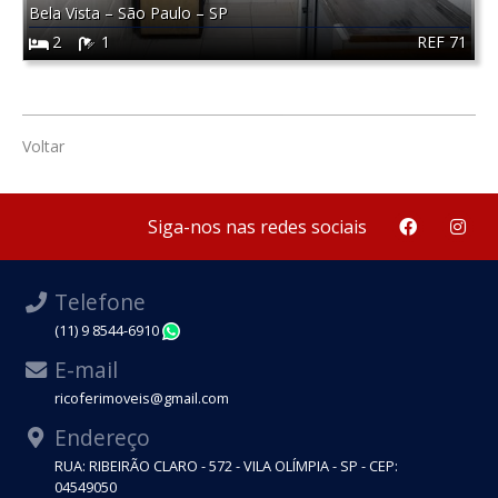
Bela Vista
–
São Paulo
–
SP
REF 71
2
1
Voltar
Siga-nos nas redes sociais
Telefone
(11) 9 8544-6910
WhatsApp
E-mail
ricoferimoveis@gmail.com
Endereço
RUA: RIBEIRÃO CLARO - 572 - VILA OLÍMPIA - SP - CEP:
04549050