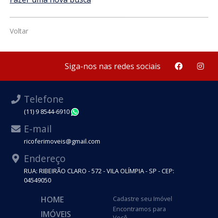
Voltar
Siga-nos nas redes sociais
Telefone
(11) 9 8544-6910
WhatsApp
E-mail
ricoferimoveis@gmail.com
Endereço
RUA: RIBEIRÃO CLARO - 572 - VILA OLÍMPIA - SP - CEP:
04549050
HOME
Cadastre seu Imóvel
Encontramos para
IMÓVEIS
Você