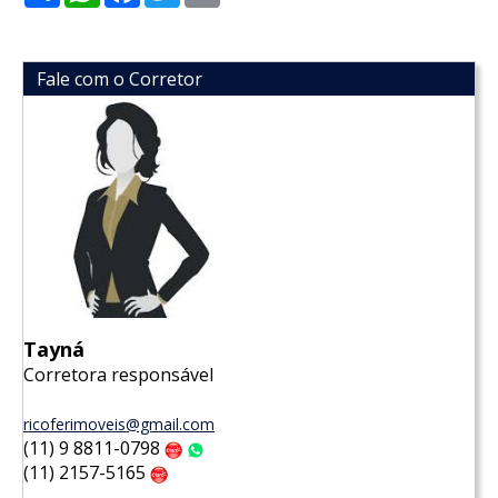
Fale com o Corretor
Tayná
Corretora responsável
ricoferimoveis@gmail.com
(11) 9 8811-0798
Claro
WhatsApp
(11) 2157-5165
Claro