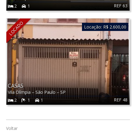
REF 63
2
1
LOCADO
Locação:
R$ 2.600,00
CASAS
Vila Olímpia
–
São Paulo
–
SP
REF 48
2
1
1
Voltar