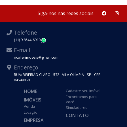
Siga-nos nas redes sociais
Telefone
(11) 9 8544-6910
WhatsApp
E-mail
ricoferimoveis@gmail.com
Endereço
RUA: RIBEIRÃO CLARO - 572 - VILA OLÍMPIA - SP - CEP:
04549050
HOME
Cadastre seu Imóvel
Encontramos para
IMÓVEIS
Você
Venda
Simuladores
Locação
CONTATO
EMPRESA