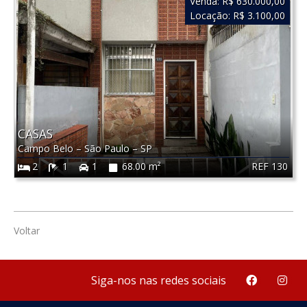
Venda:
R$ 630.000,00
Locação:
R$ 3.100,00
CASAS
Campo Belo
–
São Paulo
–
SP
REF 130
2
1
1
68.00 m²
Voltar
Siga-nos nas redes sociais