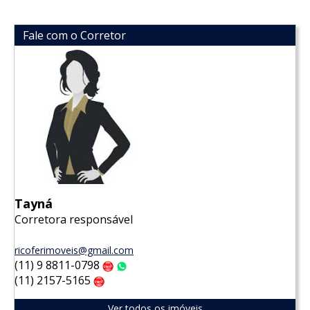
Fale com o Corretor
Tayná
Corretora responsável
ricoferimoveis@gmail.com
(11) 9 8811-0798
Claro
WhatsApp
(11) 2157-5165
Claro
Ver todos os imóveis