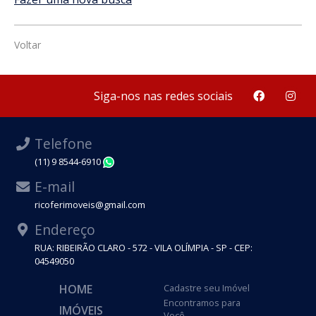
Voltar
Siga-nos nas redes sociais
Telefone
(11) 9 8544-6910
WhatsApp
E-mail
ricoferimoveis@gmail.com
Endereço
RUA: RIBEIRÃO CLARO - 572 - VILA OLÍMPIA - SP - CEP:
04549050
HOME
Cadastre seu Imóvel
Encontramos para
IMÓVEIS
Você