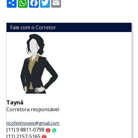
Share
WhatsApp
Facebook
Twitter
Email
Fale com o Corretor
Tayná
Corretora responsável
ricoferimoveis@gmail.com
(11) 9 8811-0798
Claro
WhatsApp
(11) 2157-5165
Claro