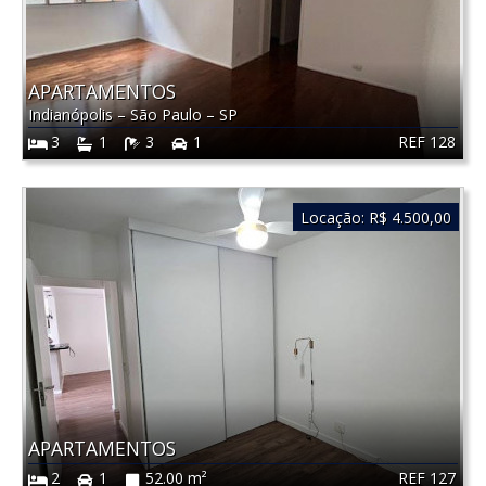
APARTAMENTOS
Indianópolis
–
São Paulo
–
SP
REF 128
3
1
3
1
Locação:
R$ 4.500,00
APARTAMENTOS
REF 127
2
1
52.00 m²