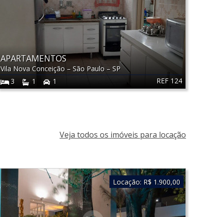
APARTAMENTOS
Vila Nova Conceição
–
São Paulo
–
SP
REF 124
3
1
1
Veja todos os imóveis para locação
Locação:
R$ 1.900,00