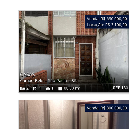
Venda:
R$ 630.000,00
Locação:
R$ 3.100,00
CASAS
Campo Belo
–
São Paulo
–
SP
REF 130
2
1
1
68.00 m²
Venda:
R$ 800.000,00