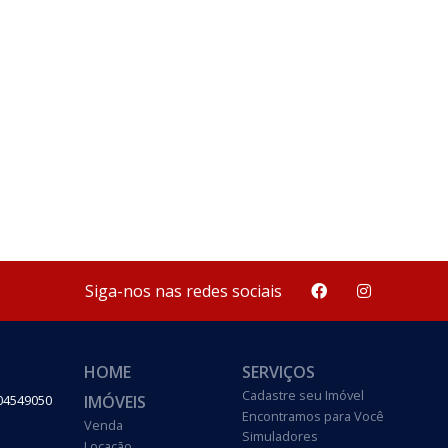
Siga-nos nas redes sociais
HOME
SERVIÇOS
Cadastre seu Imóvel
IMÓVEIS
 04549050
Encontramos para Você
Venda
Simuladores
Locação