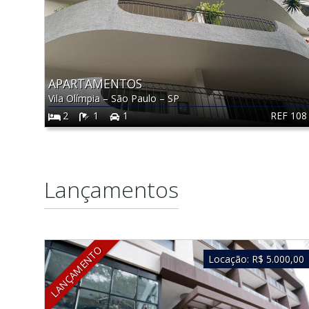
APARTAMENTOS
Vila Olímpia
–
São Paulo
–
SP
REF 108
2
1
1
Lançamentos
LANÇAMENTO
Locação:
R$ 5.000,00