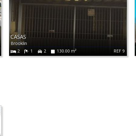
CASAS
Brooklin
REF 9
2
1
2
130.00 m²