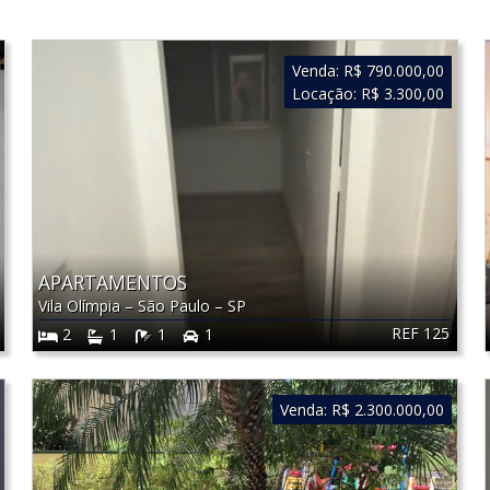
Venda:
R$ 790.000,00
Locação:
R$ 3.300,00
APARTAMENTOS
Vila Olímpia
–
São Paulo
–
SP
REF 125
2
1
1
1
Venda:
R$ 2.300.000,00