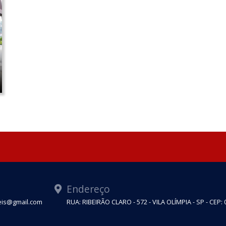
Endereço
eis@gmail.com
RUA: RIBEIRÃO CLARO - 572 - VILA OLÍMPIA - SP - CEP: