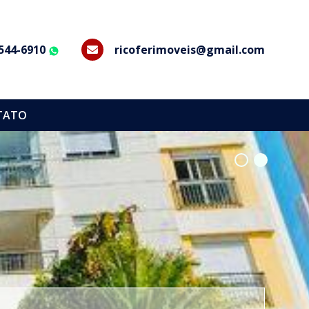
8544-6910
ricoferimoveis@gmail.com
WhatsApp
TATO
•
•