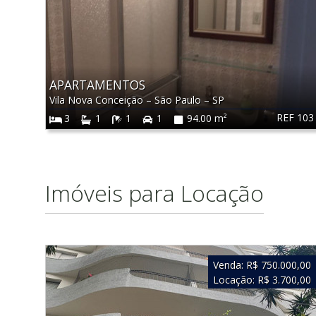
APARTAMENTOS
Vila Nova Conceição
–
São Paulo
–
SP
REF 103
3
1
1
1
94.00 m²
Imóveis para Locação
Venda:
R$ 750.000,00
Locação:
R$ 3.700,00