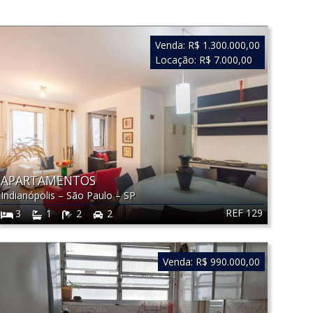
Venda:
R$ 1.300.000,00
Locação:
R$ 7.000,00
APARTAMENTOS
Indianópolis
–
São Paulo
–
SP
REF 129
3
1
2
2
Venda:
R$ 990.000,00