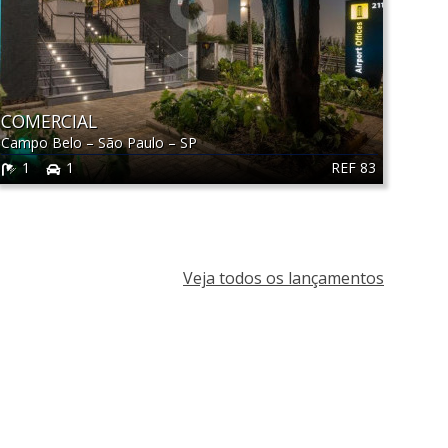
COMERCIAL
Campo Belo
–
São Paulo
–
SP
REF 83
1
1
Veja todos os lançamentos