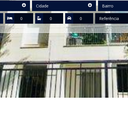
Cidade
Bairro
Cidade
Bairro
Quartos
Suítes
Vagas
Referência