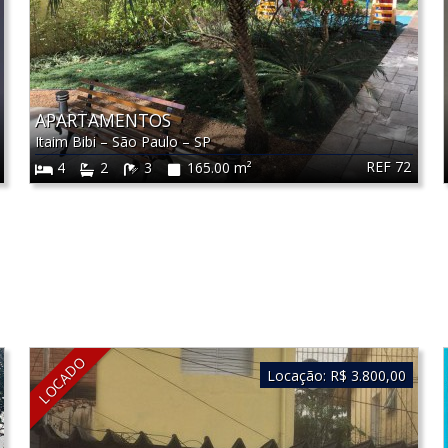
APARTAMENTOS
Itaim Bibi
–
São Paulo
–
SP
REF 72
4
2
3
165.00 m²
LOCADO
Locação:
R$ 3.800,00