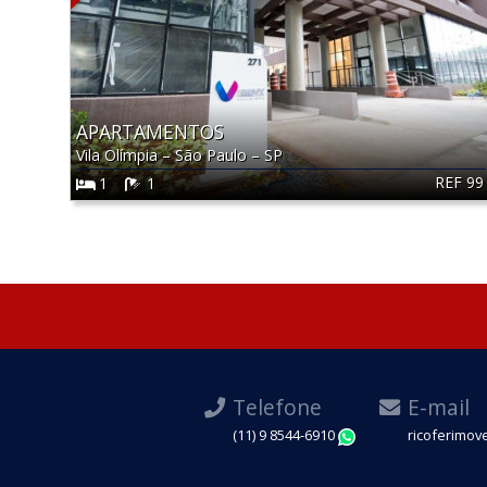
APARTAMENTOS
Vila Olímpia
–
São Paulo
–
SP
REF 99
1
1
Telefone
E-mail
(11) 9 8544-6910
ricoferimov
WhatsApp